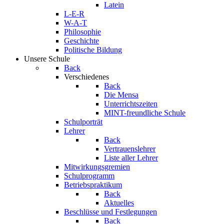
Latein
L-E-R
W-A-T
Philosophie
Geschichte
Politische Bildung
Unsere Schule
Back
Verschiedenes
Back
Die Mensa
Unterrichtszeiten
MINT-freundliche Schule
Schulporträt
Lehrer
Back
Vertrauenslehrer
Liste aller Lehrer
Mitwirkungsgremien
Schulprogramm
Betriebspraktikum
Back
Aktuelles
Beschlüsse und Festlegungen
Back