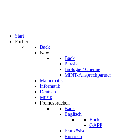
Start
Fächer
Back
Nawi
Back
Physik
Biologie / Chemie
MINT-Ansprechpartner
Mathematik
Informatik
Deutsch
Musik
Fremdsprachen
Back
Englisch
Back
GAPP
Französisch
Russisch