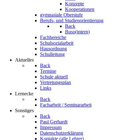
Konzepte
Kooperationen
gymnasiale Oberstufe
Berufs- und Studienorientierung
Back
Buso(intern)
Fachbereiche
Schulsozialarbeit
Hausordnung
Schulleitung
Aktuelles
Back
Termine
Schule aktuell
Vertretungsplan
Links
Lernecke
Back
Facharbeit / Seminararbeit
Sonstiges
Back
Paul Gerhardt
Impressum
Datenschutzerklärung
Kontakte (alle Lehrer)