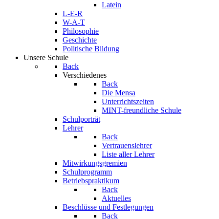
Latein
L-E-R
W-A-T
Philosophie
Geschichte
Politische Bildung
Unsere Schule
Back
Verschiedenes
Back
Die Mensa
Unterrichtszeiten
MINT-freundliche Schule
Schulporträt
Lehrer
Back
Vertrauenslehrer
Liste aller Lehrer
Mitwirkungsgremien
Schulprogramm
Betriebspraktikum
Back
Aktuelles
Beschlüsse und Festlegungen
Back