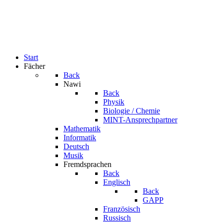
Start
Fächer
Back
Nawi
Back
Physik
Biologie / Chemie
MINT-Ansprechpartner
Mathematik
Informatik
Deutsch
Musik
Fremdsprachen
Back
Englisch
Back
GAPP
Französisch
Russisch