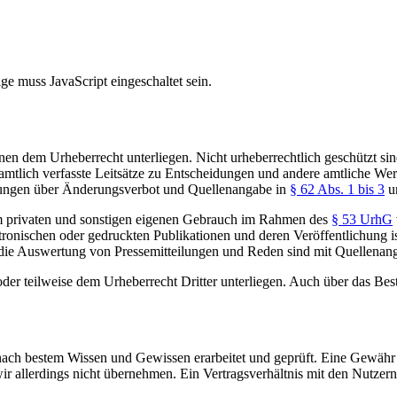
e muss JavaScript eingeschaltet sein.
önnen dem Urheberrecht unterliegen. Nicht urheberrechtlich geschützt s
tlich verfasste Leitsätze zu Entscheidungen und andere amtliche Werk
mmungen über Änderungsverbot und Quellenangabe in
§ 62 Abs. 1 bis 3
u
zum privaten und sonstigen eigenen Gebrauch im Rahmen des
§ 53 UrhG
tronischen oder gedruckten Publikationen und deren Veröffentlichung ist
die Auswertung von Pressemitteilungen und Reden sind mit Quellenanga
der teilweise dem Urheberrecht Dritter unterliegen. Auch über das Best
 nach bestem Wissen und Gewissen erarbeitet und geprüft. Eine Gewähr fü
 wir allerdings nicht übernehmen. Ein Vertragsverhältnis mit den Nutzer