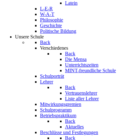
Latein
L-E-R
W-A-T
Philosophie
Geschichte
Politische Bildung
Unsere Schule
Back
Verschiedenes
Back
Die Mensa
Unterrichtszeiten
MINT-freundliche Schule
Schulporträt
Lehrer
Back
Vertrauenslehrer
Liste aller Lehrer
Mitwirkungsgremien
Schulprogramm
Betriebspraktikum
Back
Aktuelles
Beschlüsse und Festlegungen
Back