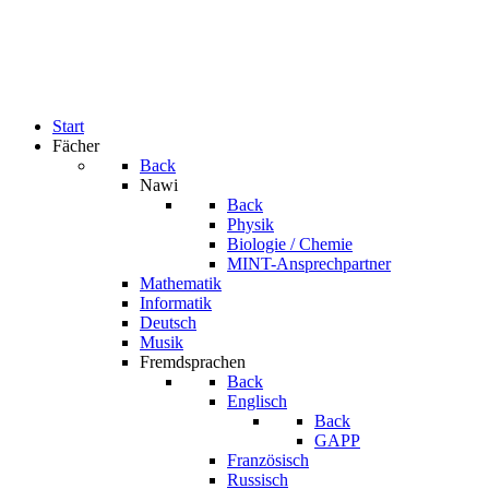
Start
Fächer
Back
Nawi
Back
Physik
Biologie / Chemie
MINT-Ansprechpartner
Mathematik
Informatik
Deutsch
Musik
Fremdsprachen
Back
Englisch
Back
GAPP
Französisch
Russisch