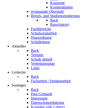
Konzepte
Kooperationen
gymnasiale Oberstufe
Berufs- und Studienorientierung
Back
Buso(intern)
Fachbereiche
Schulsozialarbeit
Hausordnung
Schulleitung
Aktuelles
Back
Termine
Schule aktuell
Vertretungsplan
Links
Lernecke
Back
Facharbeit / Seminararbeit
Sonstiges
Back
Paul Gerhardt
Impressum
Datenschutzerklärung
Kontakte (alle Lehrer)