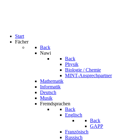
Start
Fächer
Back
Nawi
Back
Physik
Biologie / Chemie
MINT-Ansprechpartner
Mathematik
Informatik
Deutsch
Musik
Fremdsprachen
Back
Englisch
Back
GAPP
Französisch
Russisch