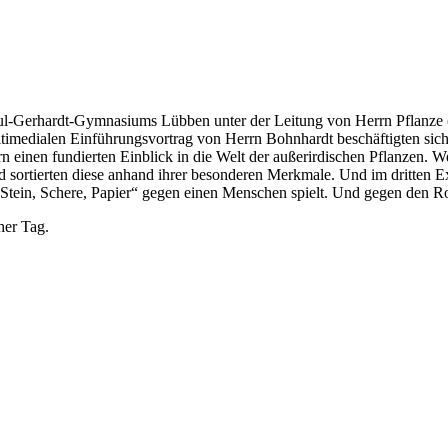
ul-Gerhardt-Gymnasiums Lübben unter der Leitung von Herrn Pflanze 
medialen Einführungsvortrag von Herrn Bohnhardt beschäftigten sich 
inen fundierten Einblick in die Welt der außerirdischen Pflanzen. Wei
und sortierten diese anhand ihrer besonderen Merkmale. Und im dritte
„Stein, Schere, Papier“ gegen einen Menschen spielt. Und gegen den Ro
cher Tag.