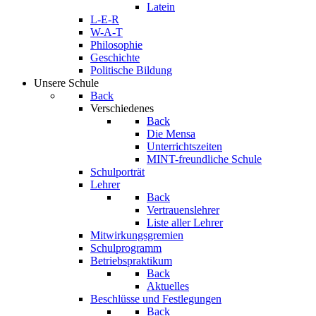
Latein
L-E-R
W-A-T
Philosophie
Geschichte
Politische Bildung
Unsere Schule
Back
Verschiedenes
Back
Die Mensa
Unterrichtszeiten
MINT-freundliche Schule
Schulporträt
Lehrer
Back
Vertrauenslehrer
Liste aller Lehrer
Mitwirkungsgremien
Schulprogramm
Betriebspraktikum
Back
Aktuelles
Beschlüsse und Festlegungen
Back