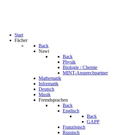
Start
Fächer
Back
Nawi
Back
Physik
Biologie / Chemie
MINT-Ansprechpartner
Mathematik
Informatik
Deutsch
Musik
Fremdsprachen
Back
Englisch
Back
GAPP
Französisch
Russisch