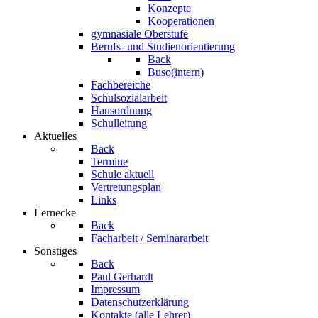
Konzepte
Kooperationen
gymnasiale Oberstufe
Berufs- und Studienorientierung
Back
Buso(intern)
Fachbereiche
Schulsozialarbeit
Hausordnung
Schulleitung
Aktuelles
Back
Termine
Schule aktuell
Vertretungsplan
Links
Lernecke
Back
Facharbeit / Seminararbeit
Sonstiges
Back
Paul Gerhardt
Impressum
Datenschutzerklärung
Kontakte (alle Lehrer)