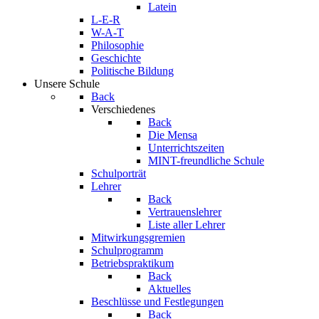
Latein
L-E-R
W-A-T
Philosophie
Geschichte
Politische Bildung
Unsere Schule
Back
Verschiedenes
Back
Die Mensa
Unterrichtszeiten
MINT-freundliche Schule
Schulporträt
Lehrer
Back
Vertrauenslehrer
Liste aller Lehrer
Mitwirkungsgremien
Schulprogramm
Betriebspraktikum
Back
Aktuelles
Beschlüsse und Festlegungen
Back