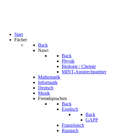
Start
Fächer
Back
Nawi
Back
Physik
Biologie / Chemie
MINT-Ansprechpartner
Mathematik
Informatik
Deutsch
Musik
Fremdsprachen
Back
Englisch
Back
GAPP
Französisch
Russisch