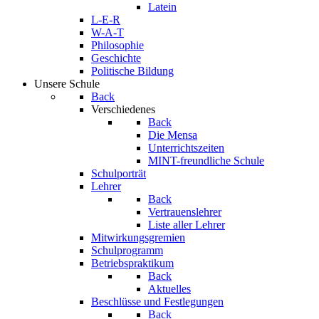
Latein
L-E-R
W-A-T
Philosophie
Geschichte
Politische Bildung
Unsere Schule
Back
Verschiedenes
Back
Die Mensa
Unterrichtszeiten
MINT-freundliche Schule
Schulporträt
Lehrer
Back
Vertrauenslehrer
Liste aller Lehrer
Mitwirkungsgremien
Schulprogramm
Betriebspraktikum
Back
Aktuelles
Beschlüsse und Festlegungen
Back